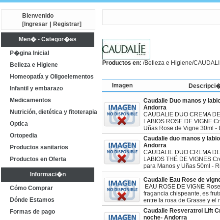
Bienvenido
[
Ingresar
|
Registrar
]
Men� - Categor�as
P�gina Inicial
Productos en:
/
Belleza e Higiene
/CAUDALI
Belleza e Higiene
Homeopatía y Oligoelementos
Imagen
Descripci
Infantil y embarazo
Medicamentos
Caudalie Duo manos y labi
Andorra
Nutrición, dietética y fitoterapia
CAUDALIE DUO CREMA DE
LABIOS ROSE DE VIGNE Cr
Optica
Uñas Rose de Vigne 30ml 
Ortopedia
Caudalie duo manos y labio
Andorra
Productos sanitarios
CAUDALIE DUO CREMA DE
Productos en Oferta
LABIOS THÉ DE VIGNES Cre
para Manos y Uñas 50ml - R
Informaci�n
Caudalie Eau Rose de vign
EAU ROSE DE VIGNE Rose 
Cómo Comprar
fragancia chispeante, es frut
Dónde Estamos
entre la rosa de Grasse y el
Caudalie Resveratrol Lift 
Formas de pago
noche- Andorra