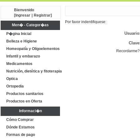
Bienvenido
[
Ingresar
|
Registrar
]
Por favor indentifiquese:
Men� - Categor�as
Usuario
P�gina Inicial
Belleza e Higiene
Clave
Homeopatía y Oligoelementos
Recordarme?
Infantil y embarazo
Medicamentos
Nutrición, dietética y fitoterapia
Optica
Ortopedia
Productos sanitarios
Productos en Oferta
Informaci�n
Cómo Comprar
Dónde Estamos
Formas de pago