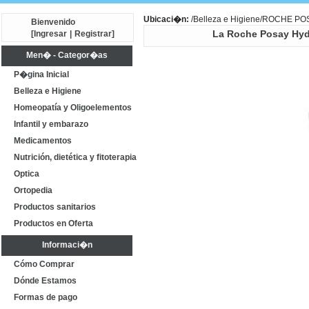
Ubicaci�n:
/
Belleza e Higiene
/ROCHE PO
Bienvenido
[
Ingresar
|
Registrar
]
La Roche Posay Hydr
Men� - Categor�as
P�gina Inicial
Belleza e Higiene
Homeopatía y Oligoelementos
Infantil y embarazo
Medicamentos
Nutrición, dietética y fitoterapia
Optica
Ortopedia
Productos sanitarios
Productos en Oferta
Informaci�n
Cómo Comprar
Dónde Estamos
Formas de pago