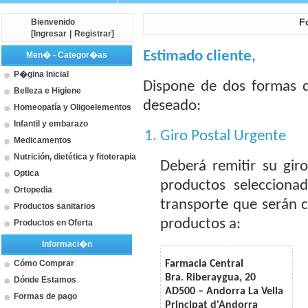
Bienvenido
F
[
Ingresar
|
Registrar
]
Estimado cliente,
Men� - Categor�as
P�gina Inicial
Dispone de dos formas 
Belleza e Higiene
deseado:
Homeopatía y Oligoelementos
Infantil y embarazo
Giro Postal Urgente
Medicamentos
Nutrición, dietética y fitoterapia
Deberá remitir su gir
Optica
productos selecciona
Ortopedia
transporte que serán c
Productos sanitarios
productos a:
Productos en Oferta
Informaci�n
Cómo Comprar
Farmacia Central
Bra. Riberaygua, 20
Dónde Estamos
AD500 – Andorra La Vella
Formas de pago
Principat d'Andorra