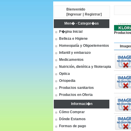
Bienvenido
[
Ingresar
|
Registrar
]
Men� - Categor�as
P�gina Inicial
Productos
Belleza e Higiene
Homeopatía y Oligoelementos
Image
Infantil y embarazo
Medicamentos
Nutrición, dietética y fitoterapia
Optica
Ortopedia
Productos sanitarios
Productos en Oferta
Informaci�n
Cómo Comprar
Dónde Estamos
Formas de pago