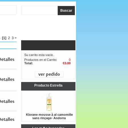
s
[1]
2
3
>
Su carrito esta vacio.
Productos en el Carrito:
0
Total:
€0.00
Producto Estrella
Klorane mousse à al camomille
sans rinçage- Andorra