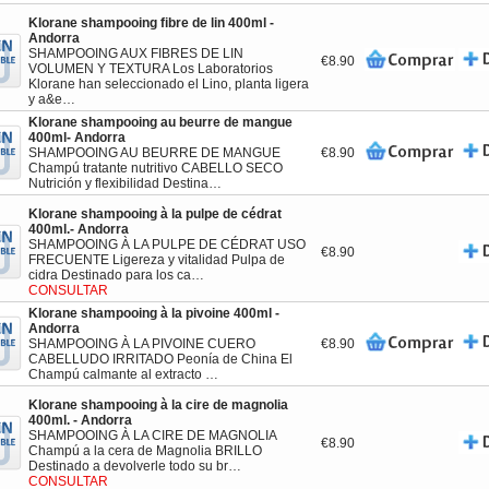
Klorane shampooing fibre de lin 400ml -
Andorra
SHAMPOOING AUX FIBRES DE LIN
€8.90
VOLUMEN Y TEXTURA Los Laboratorios
Klorane han seleccionado el Lino, planta ligera
y a&e…
Klorane shampooing au beurre de mangue
400ml- Andorra
SHAMPOOING AU BEURRE DE MANGUE
€8.90
Champú tratante nutritivo CABELLO SECO
Nutrición y flexibilidad Destina…
Klorane shampooing à la pulpe de cédrat
400ml.- Andorra
SHAMPOOING À LA PULPE DE CÉDRAT USO
€8.90
FRECUENTE Ligereza y vitalidad Pulpa de
cidra Destinado para los ca…
CONSULTAR
Klorane shampooing à la pivoine 400ml -
Andorra
SHAMPOOING À LA PIVOINE CUERO
€8.90
CABELLUDO IRRITADO Peonía de China El
Champú calmante al extracto …
Klorane shampooing à la cire de magnolia
400ml. - Andorra
SHAMPOOING À LA CIRE DE MAGNOLIA
€8.90
Champú a la cera de Magnolia BRILLO
Destinado a devolverle todo su br…
CONSULTAR