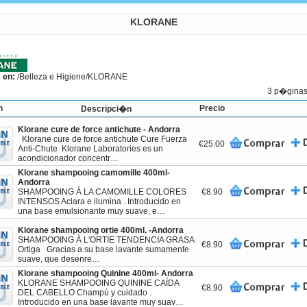
KLORANE
 en:
/
Belleza e Higiene
/KLORANE
3 p�gina
n
Precio
Descripci�n
Klorane cure de force antichute - Andorra
Klorane cure de force antichute Cure Fuerza
€25.00
Anti-Chute Klorane Laboratories es un
acondicionador concentr…
Klorane shampooing camomille 400ml-
Andorra
SHAMPOOING À LA CAMOMILLE COLORES
€8.90
INTENSOS Aclara e ilumina . Introducido en
una base emulsionante muy suave, e…
Klorane shampooing ortie 400ml. -Andorra
SHAMPOOING À L'ORTIE TENDENCIA GRASA
€8.90
Ortiga Gracias a su base lavante sumamente
suave, que desenre…
Klorane shampooing Quinine 400ml- Andorra
KLORANE SHAMPOOING QUININE CAÍDA
€8.90
DEL CABELLO Champú y cuidado .
Introducido en una base lavante muy suav…