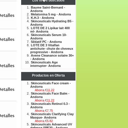
Los m�s buscados
Baume Saint-Bernard -
Andorra
Melatonina 5 mg - Andorra
K.H.3 - Andorra
Skinceuticals Hydrating B5 -
Andorra
LOTE DE 2 Lipikar lait 400
ml- Andorra
Skinceuticals Serum 10-
Andorra
Sédatif PC - Andorra
LOTE DE 3 Vitalfan
antichute- chute de cheveux
progressive - Andorra
Avene Cleanance solaire 30+
- Andorra
Skinceuticals Age
interrupter- Andorra
Productos en Oferta
Skinceuticals Face cream -
Andorra
Ahorra €11.22
Skinceuticals Face Balm -
Andorra
Ahorra €11.22
Skinceuticals Retinol 0.3 -
Andorra
Ahorra €7.75
Skinceuticals Clarifying Clay
Masque- Andorra
Ahorra €5.82
Skinceuticals Advanced UV
defense SPF30 - Andorra