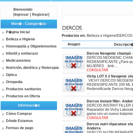
Bienvenido
[
Ingresar
|
Registrar
]
Men� - Categor�as
P�gina Inicial
Productos en:
/
Belleza e Higiene
/DERCOS
Belleza e Higiene
Imagen
Descripci
Homeopatía y Oligoelementos
Infantil y embarazo
Dercos Neogenic champú -
DERCOS NEOGENIC CHA
Medicamentos
REDENSIFICANTE ¿Para q
MUJERES &nb…
Nutrición, dietética y fitoterapia
CONSULTAR
Optica
Vichy LOT X 2 Neogenic sh
VICHY DERCOS NEOGEN
Ortopedia
REDENSIFICANTE 200 ML 
Redensificante Dercos Neog
Productos sanitarios
…
Productos en Oferta
Dercos instant filler- Andor
Informaci�n
DERCOS INSTANT FILLER De
Reparador de Vichy Laborat
Cómo Comprar
gama con un nuevo tratamie
CONSULTAR
Dónde Estamos
Dercos nutri réparateur s
Formas de pago
Andorra
DERCOS NUTRI REPARAT