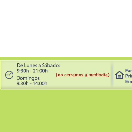
Far
Pri
Em