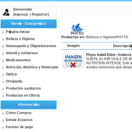
Bienvenido
[
Ingresar
|
Registrar
]
Men� - Categor�as
P�gina Inicial
Productos en:
/
Belleza e Higiene
/PHYTO
Belleza e Higiene
Imagen
Homeopatía y Oligoelementos
Descripci
Infantil y embarazo
Phyto Subtil Elixir- Andorra
SUBTIL ELIXIR HUILE DE 
Medicamentos
NUTRITION INTENSE Sutil a
Nutrición, dietética y fitoterapia
aceites luminosos que despi
Optica
Ortopedia
Productos sanitarios
Productos en Oferta
Informaci�n
Cómo Comprar
Dónde Estamos
Formas de pago