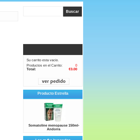
Su carrito esta vacio.
Productos en el Carrito:
0
Total:
€0.00
Producto Estrella
Somatoline menopause 150ml-
Andorra