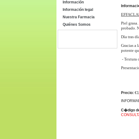
Información
Informaci
Información legal
EFFACLA
Nuestra Farmacia
Piel grasa.
Quiénes Somos
probado. N
Día tras dí
Gracias a 
potente qu
- Textura o
Presentaci
Precio:
€1
INFORMAR
C�digo de
CONSULT