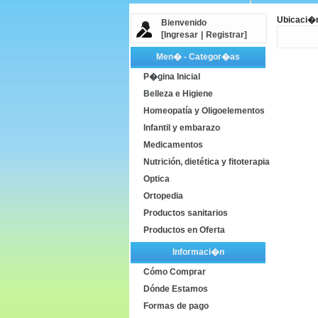
Ubicaci�
Bienvenido
[
Ingresar
|
Registrar
]
Men� - Categor�as
P�gina Inicial
Belleza e Higiene
Homeopatía y Oligoelementos
Infantil y embarazo
Medicamentos
Nutrición, dietética y fitoterapia
Optica
Ortopedia
Productos sanitarios
Productos en Oferta
Informaci�n
Cómo Comprar
Dónde Estamos
Formas de pago