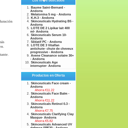
Los m�s buscados
Baume Saint-Bernard -
Andorra
Melatonina 5 mg - Andorra
K.H.3 - Andorra
 duración
Skinceuticals Hydrating B5 -
Andorra
LOTE DE 2 Lipikar lait 400
ml- Andorra
Skinceuticals Serum 10-
Andorra
más
Sédatif PC - Andorra
LOTE DE 3 Vitalfan
en.
antichute- chute de cheveux
progressive - Andorra
tante.
Avene Cleanance solaire 30+
- Andorra
Skinceuticals Age
interrupter- Andorra
Productos en Oferta
Skinceuticals Face cream -
Andorra
Ahorra €11.22
Skinceuticals Face Balm -
Andorra
Ahorra €11.22
Skinceuticals Retinol 0.3 -
Andorra
Ahorra €7.75
Skinceuticals Clarifying Clay
Masque- Andorra
Ahorra €5.82
Skinceuticals Advanced UV
defense SPF30 - Andorra