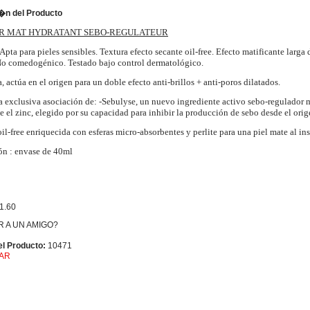
�n del Producto
R MAT HYDRATANT SEBO-REGULATEUR
 Apta para pieles sensibles. Textura efecto secante oil-free. Efecto matificante larga
o comedogénico. Testado bajo control dermatológico.
a, actúa en el origen para un doble efecto anti-brillos + anti-poros dilatados.
la exclusiva asociación de: -Sebulyse, un nuevo ingrediente activo sebo-regulador 
e el zinc, elegido por su capacidad para inhibir la producción de sebo desde el orig
il-free enriquecida con esferas micro-absorbentes y perlite para una piel mate al ins
ón : envase de 40ml
1.60
 A UN AMIGO?
l Producto:
10471
AR