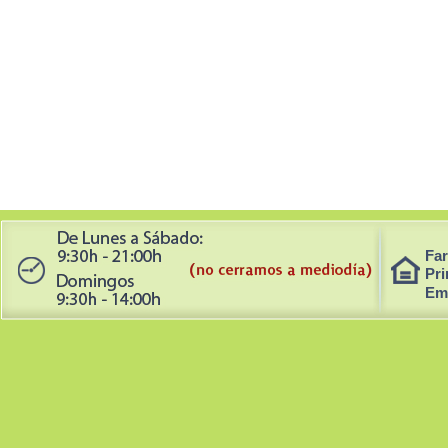
Far
Pri
Em