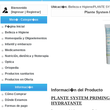
Ubicaci�n:
/
Belleza e Higiene
/PLANTE S
Bienvenido
[
Ingresar
|
Registrar
]
Plante System 
Men� - Categor�as
P�gina Inicial
Belleza e Higiene
Homeopatía y Oligoelementos
Infantil y embarazo
Medicamentos
Nutrición, dietética y fitoterapia
Optica
Ortopedia
Productos sanitarios
Productos en Oferta
Informaci�n
Informaci�n del Producto
Cómo Comprar
PLANTE SYSTEM PRIMING
Dónde Estamos
HYDRATANTE
Formas de pago