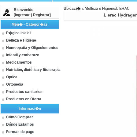
Ubicaci�n:
/
Belleza e Higiene
/LIERAC
Bienvenido
[
Ingresar
|
Registrar
]
Lierac Hydragen
Men� - Categor�as
P�gina Inicial
Belleza e Higiene
Homeopatía y Oligoelementos
Infantil y embarazo
Medicamentos
Nutrición, dietética y fitoterapia
Optica
Ortopedia
Productos sanitarios
Productos en Oferta
Informaci�n
Cómo Comprar
Dónde Estamos
Formas de pago